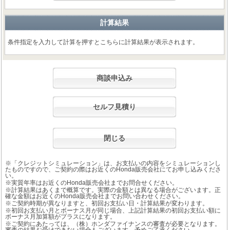
計算結果
条件指定を入力して計算を押すとこちらに計算結果が表示されます。
商談申込み
セルフ見積り
閉じる
※「クレジットシミュレーション」は、お支払いの内容をシミュレーションし
たものですので、ご契約の際はお近くのHonda販売会社にてお申し込みくださ
い。
※実質年率はお近くのHonda販売会社までお問合せください。
※計算結果はあくまで概算です。実際の金額とは異なる場合がございます。正
確な金額はお近くのHonda販売会社までお問い合わせください。
※ご契約時期が異なりますと、初回お支払い日・計算結果が変わります。
※初回お支払い月とボーナス月が同じ場合、上記計算結果の初回お支払い額に
ボーナス月加算額がプラスになります。
※ご契約にあたっては、（株）ホンダファイナンスの審査が必要となります。