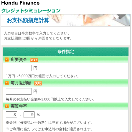
お支払額指定計算
入力項目は半角数字で入力してください。
お支払回数は3回から84回までとなります。
条件指定
所要資金
円
1万円～5,000万円の範囲で入力してください。
毎月返済額
円
毎月のお支払い金額を3,000円以上で入力してください。
実質年率
．
％
※金利（分割払い手数料）は見直す場合がございます。
※ご利用に当たってはお申込時の金利が適用されます。