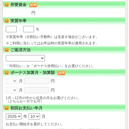
所要資金
円
実質年率
．
％
※実質年率（分割払い手数料）は見直す場合がございます。
※ご利用に当たってはお申込時の実質年率が適用されます。
ご返済方法
「均等払い」か「ボーナス併用払い」をお選びください。
ボーナス加算月・加算額
月
円
月
円
1月～12月の中から任意の月をお選びください。
（どちらか一方でも可）
初回お支払い年月
年
月
お支払い開始月を選択してください。